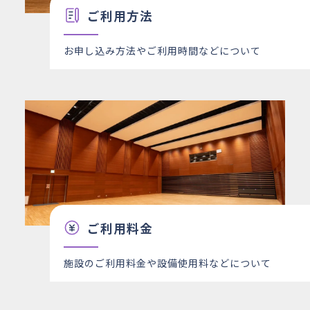
ご利用方法
29
金
○
×
○
○
○
○
○
30
土
○
○
×
○
○
△
○
お申し込み方法やご利用時間などについて
31
日
○
○
○
○
○
○
○
ご利用料金
施設のご利用料金や設備使用料などについて