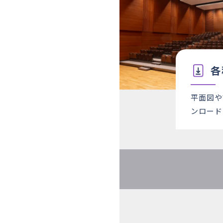
各
平面図や
ンロード