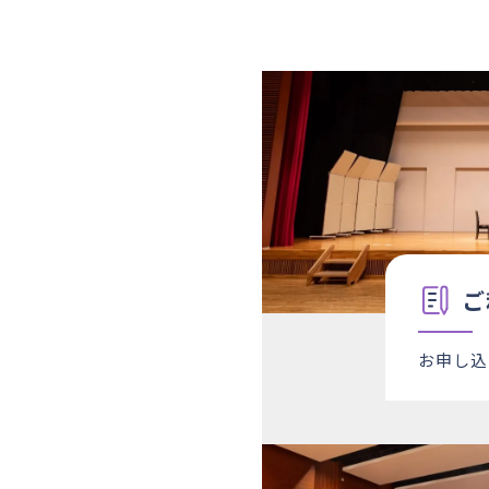
21
水
×
22
木
○
23
金
×
24
土
×
25
日
×
26
月
△
27
火
○
28
水
○
29
木
○
ご
30
金
×
31
土
○
お申し込