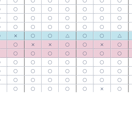
○
○
○
○
○
○
○
○
○
○
○
○
○
○
○
○
○
○
○
○
○
○
○
○
○
○
○
○
○
○
○
○
○
×
○
○
△
○
○
△
×
○
×
×
○
○
×
○
×
○
○
○
○
○
○
○
○
○
○
○
○
○
○
○
○
○
○
○
○
○
○
○
○
○
○
○
○
○
○
○
×
○
○
○
○
○
×
○
○
×
×
○
△
×
○
△
○
○
×
○
○
×
○
○
○
○
○
○
○
○
○
○
○
○
○
○
○
○
○
○