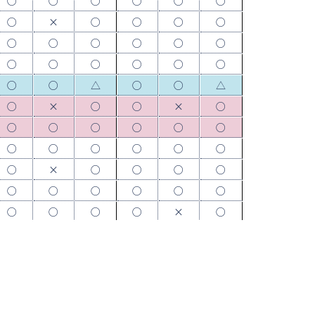
○
○
○
○
○
○
○
×
○
○
○
○
○
○
○
○
○
○
○
○
○
○
○
○
○
○
△
○
○
△
○
×
○
○
×
○
○
○
○
○
○
○
○
○
○
○
○
○
○
×
○
○
○
○
○
○
○
○
○
○
○
○
○
○
×
○
×
○
△
×
○
△
×
○
○
×
○
○
○
○
○
○
○
○
○
○
○
○
○
○