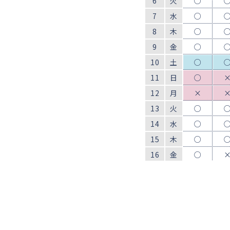
6
火
○
7
水
○
8
木
○
9
金
○
10
土
○
11
日
○
12
月
×
13
火
○
14
水
○
15
木
○
16
金
○
17
土
×
18
日
×
19
月
○
20
火
○