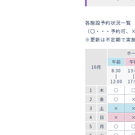
各施設予約状況一覧
（〇・・・予約可、
※更新は不定期で実
ホ
午前
午
10月
8:30
13:
|
|
12:00
17:
1
木
○
2
金
○
3
土
×
4
日
×
5
月
○