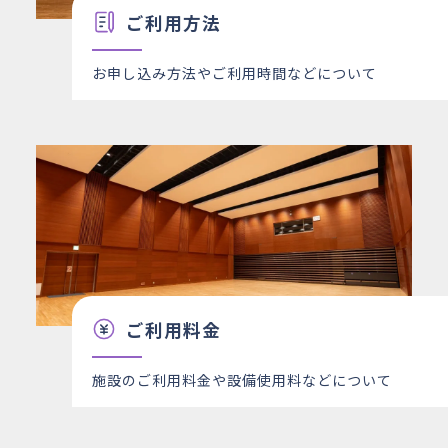
ご利用方法
29
木
×
×
○
×
×
○
×
30
金
○
○
○
○
○
○
○
お申し込み方法やご利用時間などについて
ご利用料金
施設のご利用料金や設備使用料などについて