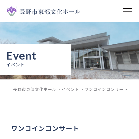
トップページ
イベント
ニュース
イベント
予約状況
長野市東部文化ホール
>
イベント
>
ワンコインコンサート
施設案内
ご利用ガイド
ご利用上の注意
ワンコインコンサート