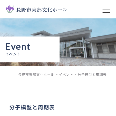
トップページ
イベント
ニュース
イベント
予約状況
長野市東部文化ホール
>
イベント
>
分子模型と周期表
施設案内
ご利用ガイド
ご利用上の注意
分子模型と周期表