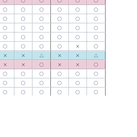
○
○
○
○
○
○
○
○
○
○
○
○
○
○
○
○
○
○
○
○
○
○
○
○
○
○
○
○
○
○
○
○
○
○
×
○
×
×
△
×
×
△
×
×
○
×
×
○
○
○
○
○
○
○
○
○
○
○
○
○
○
○
○
○
○
○
○
○
○
○
○
○
○
○
○
○
×
○
○
○
△
○
○
△
○
○
○
○
○
○