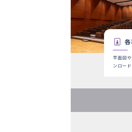
各
平面図や
ンロード