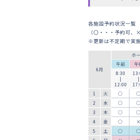
各施設予約状況一覧
（〇・・・予約可、
※更新は不定期で実
ホ
午前
午
6月
8:30
13:
|
|
12:00
17:
1
火
○
2
水
○
3
木
○
4
金
○
5
土
○