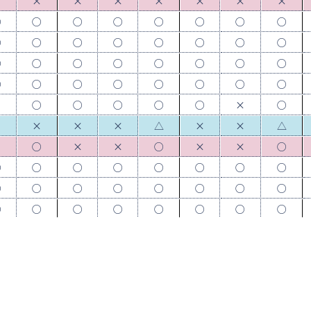
×
×
×
×
×
×
×
×
○
○
○
○
○
○
○
○
○
○
○
○
○
○
○
○
○
○
○
○
○
○
○
○
○
○
○
○
○
○
○
○
×
○
○
○
○
○
×
○
×
×
×
×
△
×
×
△
×
○
×
×
○
×
×
○
○
○
○
○
○
○
○
○
○
○
○
○
○
○
○
○
○
○
○
○
○
○
○
○
○
○
○
○
○
○
○
○
×
○
○
○
○
○
×
○
○
×
○
○
△
○
○
△
○
○
○
○
○
○
○
○