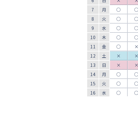
6
日
×
7
月
○
8
火
○
9
水
○
10
木
○
11
金
○
12
土
×
13
日
×
14
月
○
15
火
○
16
水
○
17
木
○
18
金
○
19
土
○
20
日
○