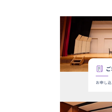
21
月
○
22
火
○
23
水
○
24
木
○
25
金
○
26
土
×
27
日
×
28
月
○
29
火
○
ご
30
水
○
お申し込