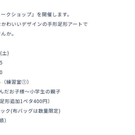
ワークショップ』を開催します。
なかわいいデザインの手形足形アートで
せんか。
(土)
5
0
ル（練習室①）
済んだお子様～小学生の親子
形足形追加1ペタ400円）
布バック(布バッグは数量限定)
順）