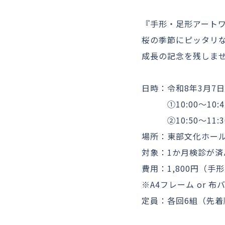
『手形・足形アート
桜の季節にピッタリ
成長の記念を残しま
日時：令和8年3月7日
①10:00～10:4
②10:50～11:3
場所：東部文化ホー
対象：1か月検診が
費用：1,800円（手
※A4フレーム or 
定員：各回6組（先着